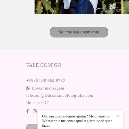
Solicite seu orçamento
FALE COMIGO
+55 (61) 99664-8782
Enviar mensagem
falecom@leticiafrancofotografia.com
Brasília / DF
Olá, em que podemos ajudar? Me chame no
✕
Whatsapp e me conte qual registro você quer
fazer.