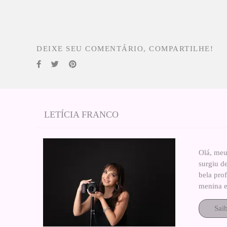
DEIXE SEU COMENTÁRIO, COMPARTILHE!
LETÍCIA FRANCO
Olá, meu
surgiu d
bela pro
menina e
Sai