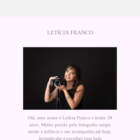
LETÍCIA FRANCO
Olá, meu nome é Letícia Franco e tenho 39
anos. Minha paixão pela fotografia surgiu
desde a infância e me acompanha até hoje,
levando-me a escolher essa bela