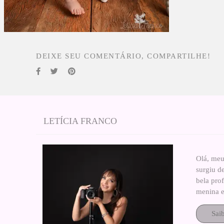
DEIXE SEU COMENTÁRIO, COMPARTILHE!
LETÍCIA FRANCO
Olá, meu
surgiu d
bela pro
menina e
Sai