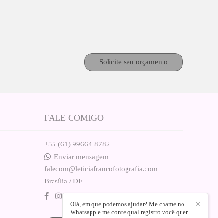
Solicite seu orçamento
FALE COMIGO
+55 (61) 99664-8782
Enviar mensagem
falecom@leticiafrancofotografia.com
Brasília / DF
Olá, em que podemos ajudar? Me chame no
✕
Whatsapp e me conte qual registro você quer