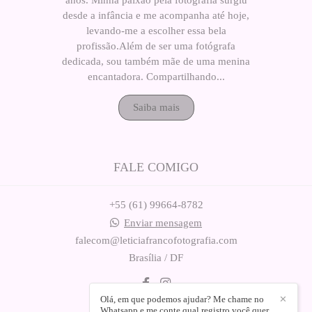
anos. Minha paixão pela fotografia surgiu
desde a infância e me acompanha até hoje,
levando-me a escolher essa bela
profissão.Além de ser uma fotógrafa
dedicada, sou também mãe de uma menina
encantadora. Compartilhando...
Saiba mais
FALE COMIGO
+55 (61) 99664-8782
Enviar mensagem
falecom@leticiafrancofotografia.com
Brasília / DF
Olá, em que podemos ajudar? Me chame no
✕
Whatsapp e me conte qual registro você quer