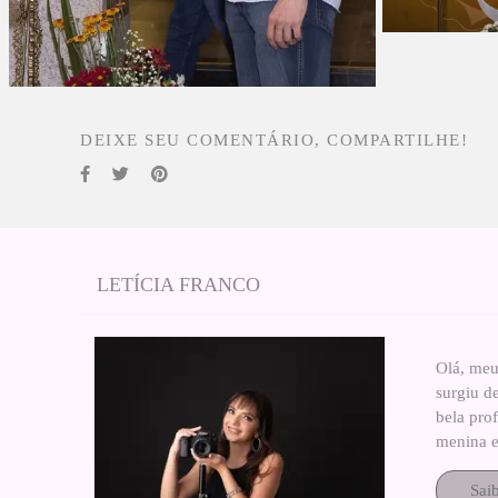
DEIXE SEU COMENTÁRIO, COMPARTILHE!
LETÍCIA FRANCO
Olá, meu
surgiu d
bela pro
menina e
Sai