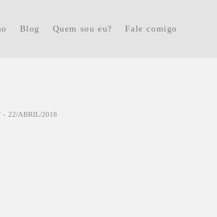
ho
Blog
Quem sou eu?
Fale comigo
F
22/ABRIL/2018