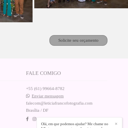
Solicite seu orçamento
FALE COMIGO
+55 (61) 99664-8782
Enviar mensagem
falecom@leticiafrancofotografia.com
Brasília / DF
Olá, em que podemos ajudar? Me chame no
✕