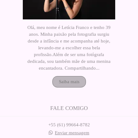
Olá, meu nome é Letícia Franco e tenho 39
anos. Minha paixão pela fotografia surgiu
desde a infância e me acompanha até hoje,
levando-me a escolher essa bela
profissão.Além de ser uma fotógrafa
dedicada, sou também mãe de uma menina
encantadora. Compartilhando...
Saiba mais
FALE COMIGO
+55 (61) 99664-8782
Enviar mensagem