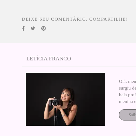
DEIXE SEU COMENTÁRIO, COMPARTILHE!
LETÍCIA FRANCO
Olá, meu
surgiu d
bela pro
menina e
Sai