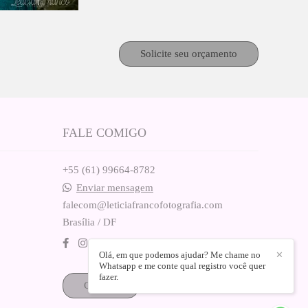
Solicite seu orçamento
FALE COMIGO
+55 (61) 99664-8782
Enviar mensagem
falecom@leticiafrancofotografia.com
Brasília / DF
Olá, em que podemos ajudar? Me chame no
✕
Whatsapp e me conte qual registro você quer
fazer.
Contato