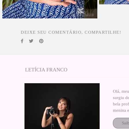
DEIXE SEU COMENTÁRIO, COMPARTILHE!
LETÍCIA FRANCO
Olá, meu
surgiu d
bela pro
menina e
Sai