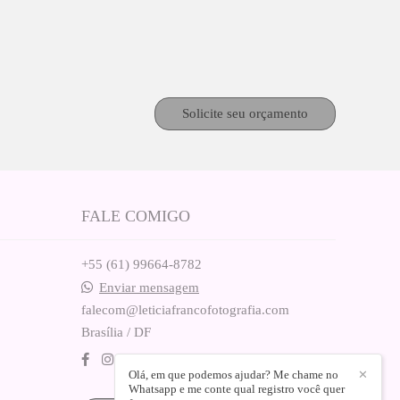
Solicite seu orçamento
FALE COMIGO
+55 (61) 99664-8782
Enviar mensagem
falecom@leticiafrancofotografia.com
Brasília / DF
Olá, em que podemos ajudar? Me chame no
✕
Whatsapp e me conte qual registro você quer