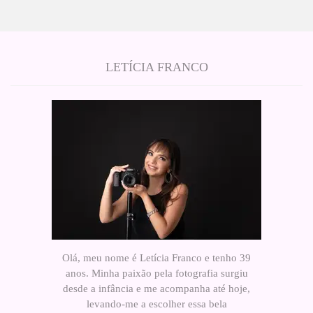
LETÍCIA FRANCO
Olá, meu nome é Letícia Franco e tenho 39
anos. Minha paixão pela fotografia surgiu
desde a infância e me acompanha até hoje,
levando-me a escolher essa bela