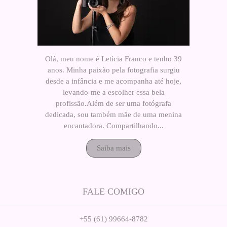
Olá, meu nome é Letícia Franco e tenho 39
anos. Minha paixão pela fotografia surgiu
desde a infância e me acompanha até hoje,
levando-me a escolher essa bela
profissão.Além de ser uma fotógrafa
dedicada, sou também mãe de uma menina
encantadora. Compartilhando...
Saiba mais
FALE COMIGO
+55 (61) 99664-8782