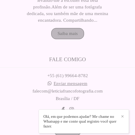
levando-me a escolher essa bela
profissão.Além de ser uma fotógrafa
dedicada, sou também mãe de uma menina
encantadora. Compartilhando...
Saiba mais
FALE COMIGO
+55 (61) 99664-8782
Enviar mensagem
falecom@leticiafrancofotografia.com
Brasília / DF
Olá, em que podemos ajudar? Me chame no
✕
Whatsapp e me conte qual registro você quer
fazer.
Contato