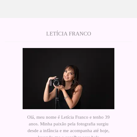
LETÍCIA FRANCO
Olá, meu nome é Letícia Franco e tenho 39
anos. Minha paixão pela fotografia surgiu
desde a infância e me acompanha até hoje,