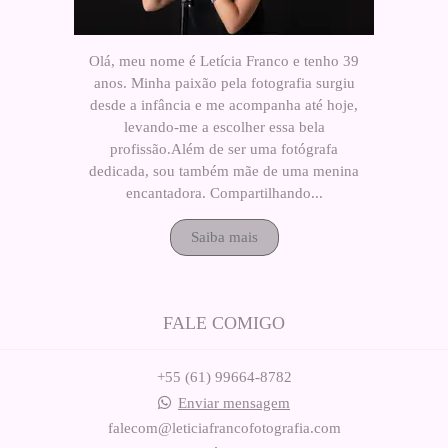
Olá, meu nome é Letícia Franco e tenho 39
anos. Minha paixão pela fotografia surgiu
desde a infância e me acompanha até hoje,
levando-me a escolher essa bela
profissão.Além de ser uma fotógrafa
dedicada, sou também mãe de uma menina
encantadora. Compartilhando...
Saiba mais
FALE COMIGO
+55 (61) 99664-8782
Enviar mensagem
falecom@leticiafrancofotografia.com