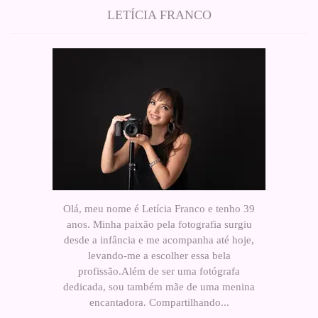
LETÍCIA FRANCO
Olá, meu nome é Letícia Franco e tenho 39
anos. Minha paixão pela fotografia surgiu
desde a infância e me acompanha até hoje,
levando-me a escolher essa bela
profissão.Além de ser uma fotógrafa
dedicada, sou também mãe de uma menina
encantadora. Compartilhando...