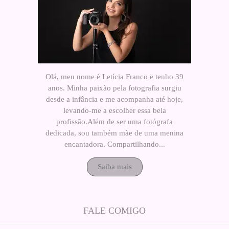
Olá, meu nome é Letícia Franco e tenho 39
anos. Minha paixão pela fotografia surgiu
desde a infância e me acompanha até hoje,
levando-me a escolher essa bela
profissão.Além de ser uma fotógrafa
dedicada, sou também mãe de uma menina
encantadora. Compartilhando...
Saiba mais
FALE COMIGO