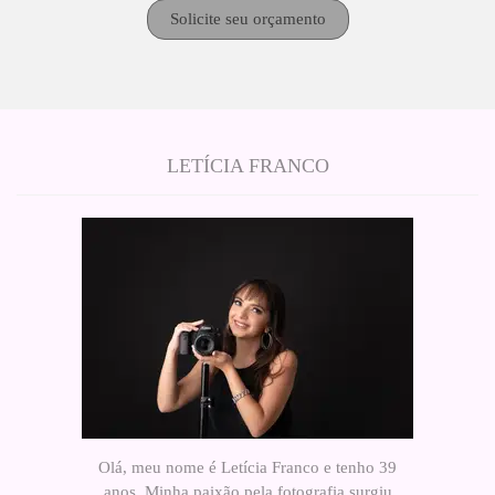
Solicite seu orçamento
LETÍCIA FRANCO
Olá, meu nome é Letícia Franco e tenho 39
anos. Minha paixão pela fotografia surgiu