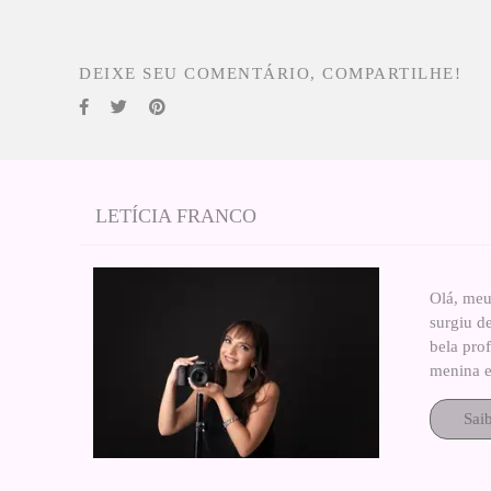
DEIXE SEU COMENTÁRIO, COMPARTILHE!
LETÍCIA FRANCO
Olá, meu
surgiu d
bela pro
menina e
Sai