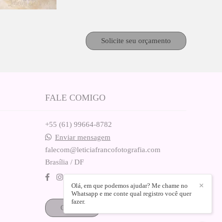
Solicite seu orçamento
FALE COMIGO
+55 (61) 99664-8782
Enviar mensagem
falecom@leticiafrancofotografia.com
Brasília / DF
Olá, em que podemos ajudar? Me chame no
✕
Whatsapp e me conte qual registro você quer
fazer.
Contato