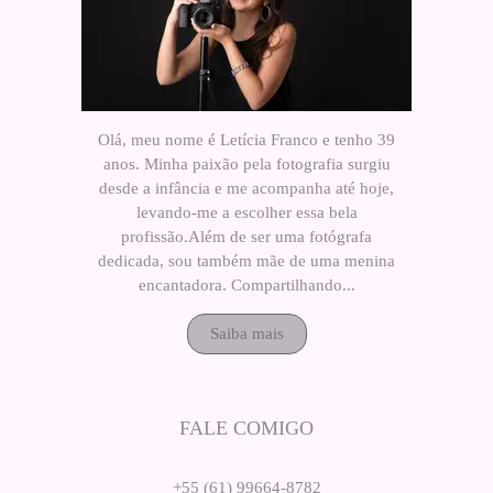
Olá, meu nome é Letícia Franco e tenho 39
anos. Minha paixão pela fotografia surgiu
desde a infância e me acompanha até hoje,
levando-me a escolher essa bela
profissão.Além de ser uma fotógrafa
dedicada, sou também mãe de uma menina
encantadora. Compartilhando...
Saiba mais
FALE COMIGO
+55 (61) 99664-8782