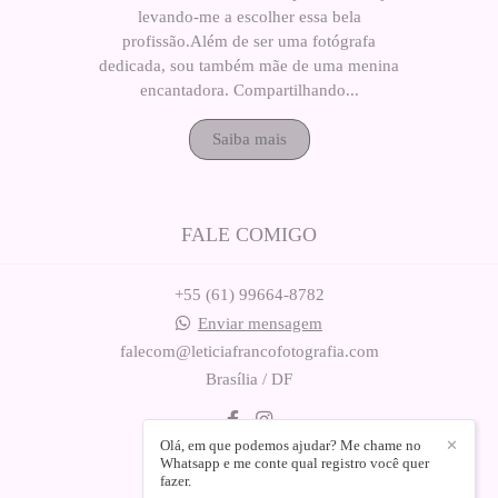
levando-me a escolher essa bela
profissão.Além de ser uma fotógrafa
dedicada, sou também mãe de uma menina
encantadora. Compartilhando...
Saiba mais
FALE COMIGO
+55 (61) 99664-8782
Enviar mensagem
falecom@leticiafrancofotografia.com
Brasília / DF
Olá, em que podemos ajudar? Me chame no
✕
Whatsapp e me conte qual registro você quer
fazer.
Contato