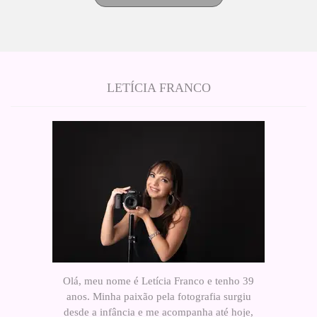
LETÍCIA FRANCO
Olá, meu nome é Letícia Franco e tenho 39
anos. Minha paixão pela fotografia surgiu
desde a infância e me acompanha até hoje,