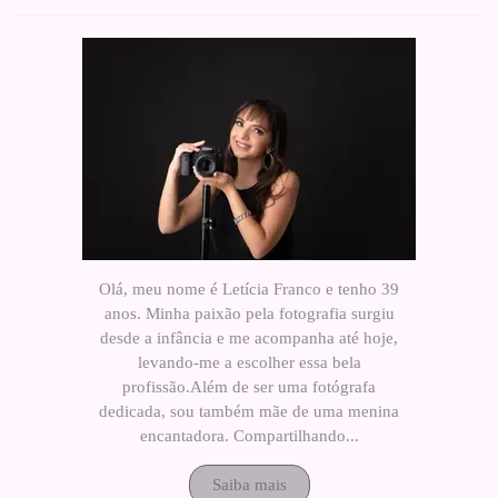
Olá, meu nome é Letícia Franco e tenho 39
anos. Minha paixão pela fotografia surgiu
desde a infância e me acompanha até hoje,
levando-me a escolher essa bela
profissão.Além de ser uma fotógrafa
dedicada, sou também mãe de uma menina
encantadora. Compartilhando...
Saiba mais