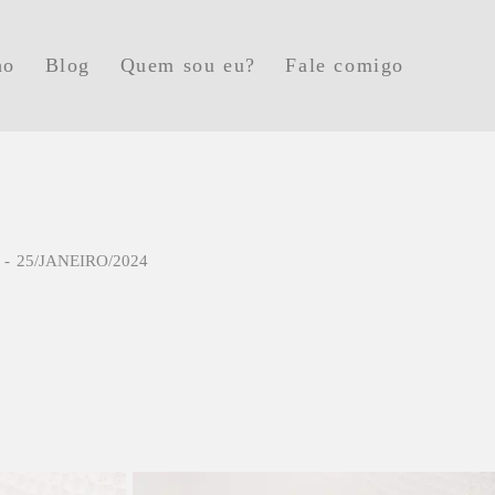
ho
Blog
Quem sou eu?
Fale comigo
25/JANEIRO/2024