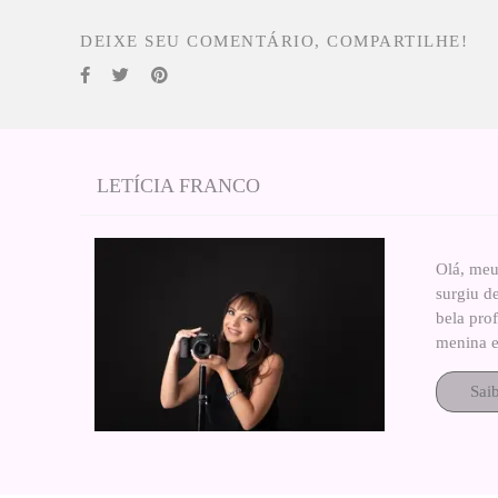
DEIXE SEU COMENTÁRIO, COMPARTILHE!
LETÍCIA FRANCO
Olá, meu
surgiu d
bela pro
menina e
Sai