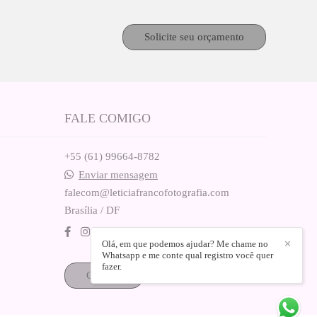
Solicite seu orçamento
FALE COMIGO
+55 (61) 99664-8782
Enviar mensagem
falecom@leticiafrancofotografia.com
Brasília / DF
Olá, em que podemos ajudar? Me chame no
✕
Whatsapp e me conte qual registro você quer
fazer.
Contato