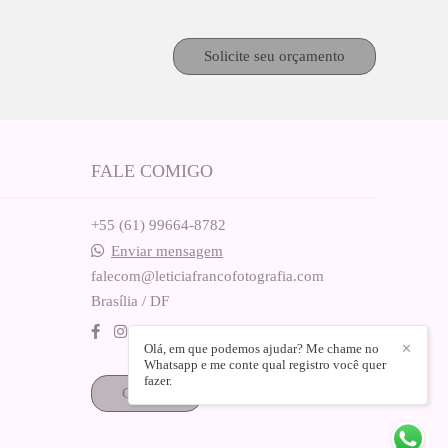
Solicite seu orçamento
FALE COMIGO
+55 (61) 99664-8782
Enviar mensagem
falecom@leticiafrancofotografia.com
Brasília / DF
Olá, em que podemos ajudar? Me chame no
✕
Whatsapp e me conte qual registro você quer
fazer.
Contato