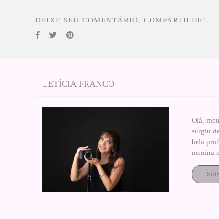
DEIXE SEU COMENTÁRIO, COMPARTILHE!
LETÍCIA FRANCO
Olá, meu
surgiu d
bela pro
menina e
Sai