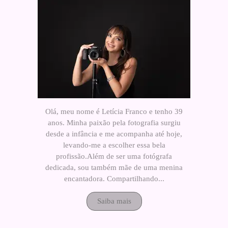
Olá, meu nome é Letícia Franco e tenho 39
anos. Minha paixão pela fotografia surgiu
desde a infância e me acompanha até hoje,
levando-me a escolher essa bela
profissão.Além de ser uma fotógrafa
dedicada, sou também mãe de uma menina
encantadora. Compartilhando...
Saiba mais