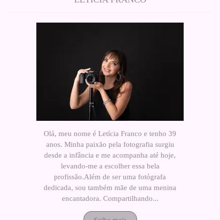
Olá, meu nome é Letícia Franco e tenho 39
anos. Minha paixão pela fotografia surgiu
desde a infância e me acompanha até hoje,
levando-me a escolher essa bela
profissão.Além de ser uma fotógrafa
dedicada, sou também mãe de uma menina
encantadora. Compartilhando...