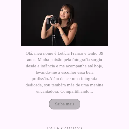
Olá, meu nome é Letícia Franco e tenho 39
anos. Minha paixão pela fotografia surgiu
desde a infância e me acompanha até hoje,
levando-me a escolher essa bela
profissão.Além de ser uma fotógrafa
dedicada, sou também mãe de uma menina
encantadora. Compartilhando...
Saiba mais
FALE COMIGO