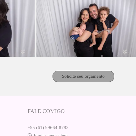
Solicite seu orçamento
FALE COMIGO
+55 (61) 99664-8782
Enviar mensagem