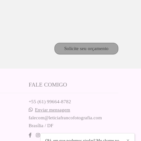
Solicite seu orçamento
FALE COMIGO
+55 (61) 99664-8782
Enviar mensagem
falecom@leticiafrancofotografia.com
Brasília / DF
Olá, em que podemos ajudar? Me chame no
✕