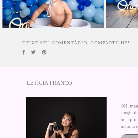
DEIXE SEU COMENTÁRIO, COMPARTILHE!
LETÍCIA FRANCO
Olá, meu
surgiu d
bela pro
menina e