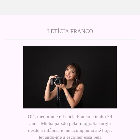
LETÍCIA FRANCO
Olá, meu nome é Letícia Franco e tenho 39
anos. Minha paixão pela fotografia surgiu
desde a infância e me acompanha até hoje,
levando-me a escolher essa bela