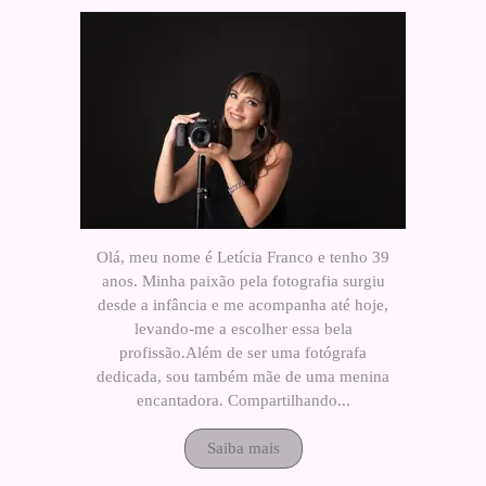
Olá, meu nome é Letícia Franco e tenho 39
anos. Minha paixão pela fotografia surgiu
desde a infância e me acompanha até hoje,
levando-me a escolher essa bela
profissão.Além de ser uma fotógrafa
dedicada, sou também mãe de uma menina
encantadora. Compartilhando...
Saiba mais